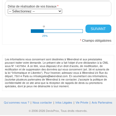
Délai de réalisation de vos travaux
*
SUIVANT
25%
*
Champs obligatoires
Les informations vous concernant sont destinées à Weendeal et aux prestataires
pouvant traiter votre demande. Le présent site a fait l'objet d'une déclaration à la CNIL
sous N° 1437954. A ce titre, vous disposez d'un droit d'accès, de modification, de
rectification et de suppression des données qui vous concernent (art. 38 et suivants de
la loi "Informatique et Libertés"). Pour l'exercer, adressez vous à Weendeal 23 Rue du
départ, 75014 Paris ou infoslegales@weendeal.com. En soumettant ces informations,
j'autorise plusieurs partenaires de Weendeal à me contacter. J'accepte la politique de
confidentialité de ce site ainsi que la réception de rappels de devis ou promotions
spéciales, dont je peux me désinscrire à tout moment.
Qui sommes nous ?
|
Nous contacter
|
Infos Légales
|
Vie Privée
|
Avis Partenaires
© 2006-2026 DevisProx, Tous droits réservés.