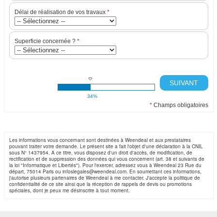
Délai de réalisation de vos travaux
*
Superficie concernée ?
*
SUIVANT
34%
*
Champs obligatoires
Les informations vous concernant sont destinées à Weendeal et aux prestataires
pouvant traiter votre demande. Le présent site a fait l'objet d'une déclaration à la CNIL
sous N° 1437954. A ce titre, vous disposez d'un droit d'accès, de modification, de
rectification et de suppression des données qui vous concernent (art. 38 et suivants de
la loi "Informatique et Libertés"). Pour l'exercer, adressez vous à Weendeal 23 Rue du
départ, 75014 Paris ou infoslegales@weendeal.com. En soumettant ces informations,
j'autorise plusieurs partenaires de Weendeal à me contacter. J'accepte la politique de
confidentialité de ce site ainsi que la réception de rappels de devis ou promotions
spéciales, dont je peux me désinscrire à tout moment.