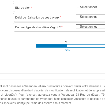
Etat du bien
*
Délai de réalisation de vos travaux
*
De quel type de chaudière s'agit il ?
*
34%
 sont destinées à Weendeal et aux prestataires pouvant traiter votre demande. Le pr
, vous disposez d'un droit d'accès, de modification, de rectification et de suppres
ue et Libertés"). Pour l'exercer, adressez vous à Weendeal 23 Rue du départ,
utorise plusieurs partenaires de Weendeal à me contacter. J'accepte la politique de 
ns spéciales, dont je peux me désinscrire à tout moment.