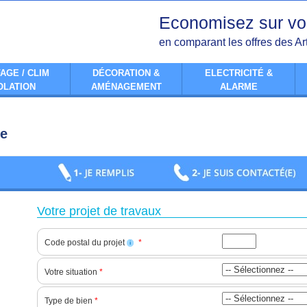
Economisez sur vo
en comparant les offres des Ar
AGE / CLIM
DÉCORATION &
ELECTRICITÉ &
OLATION
AMÉNAGEMENT
ALARME
ne
Votre projet de travaux
Code postal du projet
*
i
Votre situation
*
Type de bien
*