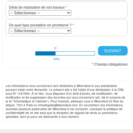
Délai de réalisation de vos travaux
*
De quel type prestation en plomberie ?
*
SUIVANT
34%
*
Champs obligatoires
Les informations vous concernant sont destinées à Weendeal et aux prestataires
pouvant traiter votre demande. Le présent site a fait l'objet d'une déclaration à la CNIL
sous N° 1437954. A ce titre, vous disposez d'un droit d'accès, de modification, de
rectification et de suppression des données qui vous concernent (art. 38 et suivants de
la loi "Informatique et Libertés"). Pour l'exercer, adressez vous à Weendeal 23 Rue du
départ, 75014 Paris ou infoslegales@weendeal.com. En soumettant ces informations,
j'autorise plusieurs partenaires de Weendeal à me contacter. J'accepte la politique de
confidentialité de ce site ainsi que la réception de rappels de devis ou promotions
spéciales, dont je peux me désinscrire à tout moment.