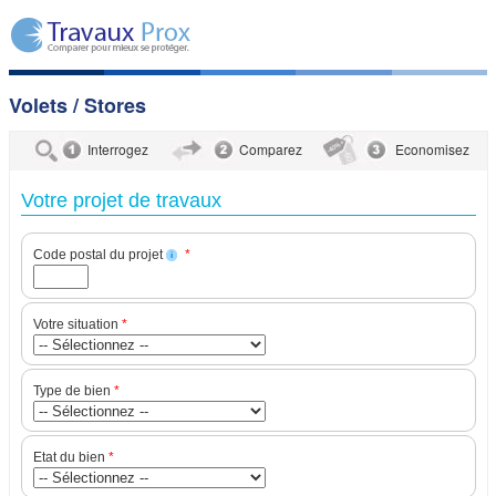
Volets / Stores
Interrogez
Comparez
Economisez
Votre projet de travaux
Code postal du projet
*
i
Votre situation
*
Type de bien
*
Etat du bien
*