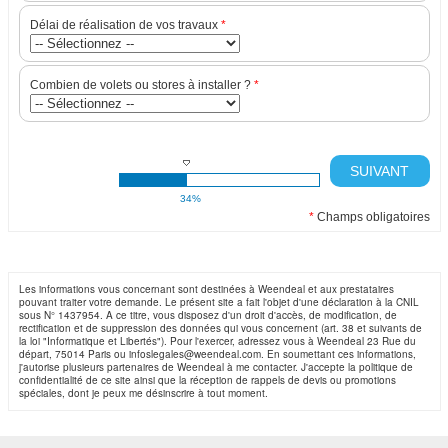
Délai de réalisation de vos travaux
*
Combien de volets ou stores à installer ?
*
SUIVANT
34%
*
Champs obligatoires
Les informations vous concernant sont destinées à Weendeal et aux prestataires
pouvant traiter votre demande. Le présent site a fait l'objet d'une déclaration à la CNIL
sous N° 1437954. A ce titre, vous disposez d'un droit d'accès, de modification, de
rectification et de suppression des données qui vous concernent (art. 38 et suivants de
la loi "Informatique et Libertés"). Pour l'exercer, adressez vous à Weendeal 23 Rue du
départ, 75014 Paris ou infoslegales@weendeal.com. En soumettant ces informations,
j'autorise plusieurs partenaires de Weendeal à me contacter. J'accepte la politique de
confidentialité de ce site ainsi que la réception de rappels de devis ou promotions
spéciales, dont je peux me désinscrire à tout moment.