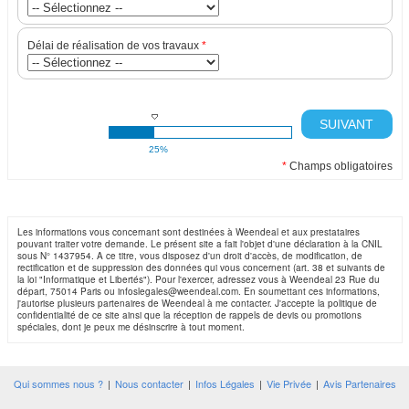
Délai de réalisation de vos travaux
*
SUIVANT
25%
*
Champs obligatoires
Les informations vous concernant sont destinées à Weendeal et aux prestataires
pouvant traiter votre demande. Le présent site a fait l'objet d'une déclaration à la CNIL
sous N° 1437954. A ce titre, vous disposez d'un droit d'accès, de modification, de
rectification et de suppression des données qui vous concernent (art. 38 et suivants de
la loi "Informatique et Libertés"). Pour l'exercer, adressez vous à Weendeal 23 Rue du
départ, 75014 Paris ou infoslegales@weendeal.com. En soumettant ces informations,
j'autorise plusieurs partenaires de Weendeal à me contacter. J'accepte la politique de
confidentialité de ce site ainsi que la réception de rappels de devis ou promotions
spéciales, dont je peux me désinscrire à tout moment.
Qui sommes nous ?
|
Nous contacter
|
Infos Légales
|
Vie Privée
|
Avis Partenaires