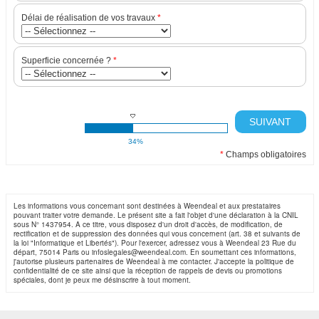
Délai de réalisation de vos travaux
*
Superficie concernée ?
*
SUIVANT
34%
*
Champs obligatoires
Les informations vous concernant sont destinées à Weendeal et aux prestataires
pouvant traiter votre demande. Le présent site a fait l'objet d'une déclaration à la CNIL
sous N° 1437954. A ce titre, vous disposez d'un droit d'accès, de modification, de
rectification et de suppression des données qui vous concernent (art. 38 et suivants de
la loi "Informatique et Libertés"). Pour l'exercer, adressez vous à Weendeal 23 Rue du
départ, 75014 Paris ou infoslegales@weendeal.com. En soumettant ces informations,
j'autorise plusieurs partenaires de Weendeal à me contacter. J'accepte la politique de
confidentialité de ce site ainsi que la réception de rappels de devis ou promotions
spéciales, dont je peux me désinscrire à tout moment.