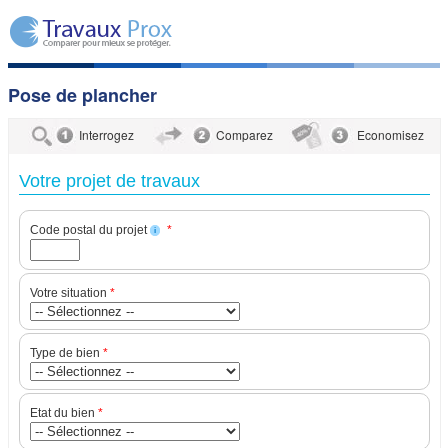
Pose de plancher
Interrogez
Comparez
Economisez
Votre projet de travaux
Code postal du projet
*
i
Votre situation
*
Type de bien
*
Etat du bien
*