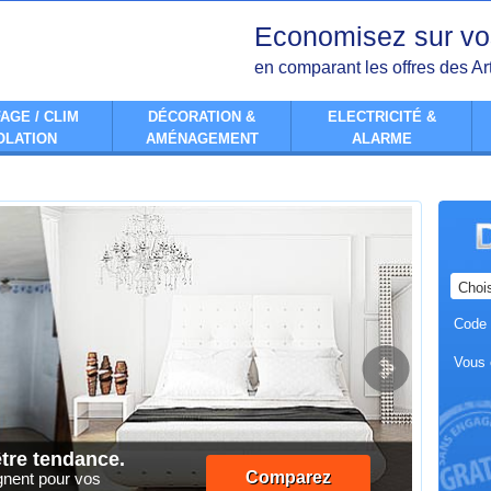
Economisez sur vo
en comparant les offres des Ar
AGE / CLIM
DÉCORATION &
ELECTRICITÉ &
OLATION
AMÉNAGEMENT
ALARME
Code 
Vous 
être tendance.
De
Ne pre
gro
Comparez
gnent pour vos
Comparez
mauvaise 