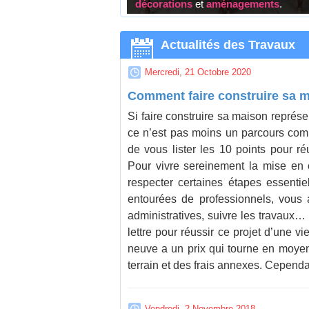
décorations
et
aménagements
.
Actualités des Travaux
avec le
Mercredi, 21 Octobre 2020
Comment faire construire sa 
 devis des entreprises
Si faire construire sa maison représe
ce n’est pas moins un parcours com
de vous lister les 10 points pour ré
ique
Pour vivre sereinement la mise en 
significativement vos
respecter certaines étapes essentie
entourées de professionnels, vous au
re habitation
administratives, suivre les travaux… B
lettre pour réussir ce projet d’une v
neuve a un prix qui tourne en moye
arant les offres
terrain et des frais annexes. Cependant
Vendredi, 2 Novembre 2018