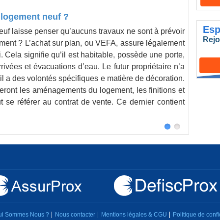
1 : Je 
 logement neuf ?
Quels
en lign
Esp
2 : Je 
euf laisse penser qu’aucuns travaux ne sont à prévoir
Par déf
Rejo
3 : je 
iment ? L’achat sur plan, ou VEFA, assure légalement
avant d
. Cela signifie qu’il est habitable, possède une porte,
à l’acq
Les uni
rrivées et évacuations d’eau. Le futur propriétaire n’a
des mur
- Fenêt
’il a des volontés spécifiques e matière de décoration.
donc pa
- Chauf
seront les aménagements du logement, les finitions et
Pour co
- Peint
ut se référer au contrat de vente. Ce dernier contient
les mat
- VMC, 
obl...
L
- Gros
ui Sommes Nous ?
Nous contacter
Mentions légales & CGU
Politique de confi