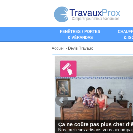
FENÊTRES / PORTES
CHAUFF
& VÉRANDAS
& IS
Accueil
›
Devis Travaux
Ça ne coûte pas plus cher d’
Comparez
Comparez
Nos meilleurs artisans vous accompa