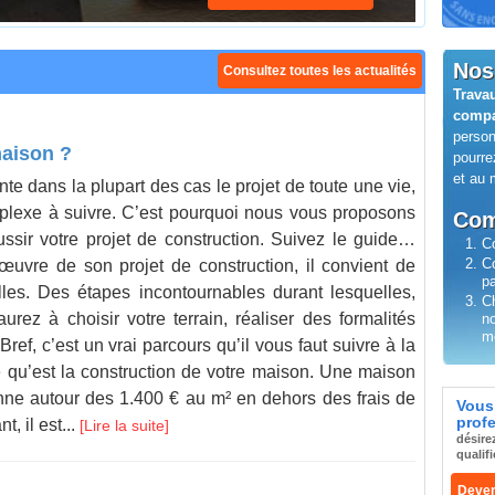
en
électr
Nos
Consultez toutes les actualités
Trava
Trouv
compa
Merc
perso
compa
maison ?
Comme
pourre
2 minu
et au m
nte dans la plupart des cas le projet de toute une vie,
Si fair
proche
plexe à suivre. C’est pourquoi nous vous proposons
ce n’e
Com
ussir votre projet de construction. Suivez le guide…
Vous so
de vous
C
C
œuvre de son projet de construction, il convient de
- Rempl
Pour v
pa
lles. Des étapes incontournables durant lesquelles,
- Equi
respec
Ch
rez à choisir votre terrain, réaliser des formalités
facture
entouré
n
me
ref, c’est un vrai parcours qu’il vous faut suivre à la
- Insta
adminis
ie qu’est la construction de votre maison. Une maison
- Rénov
lettre 
nne autour des 1.400 € au m² en dehors des frais de
neuve 
Vou
Avec 
prof
, il est...
terrain
Lire la suite
des Ar
désir
qualif
Pour co
Deven
Vend